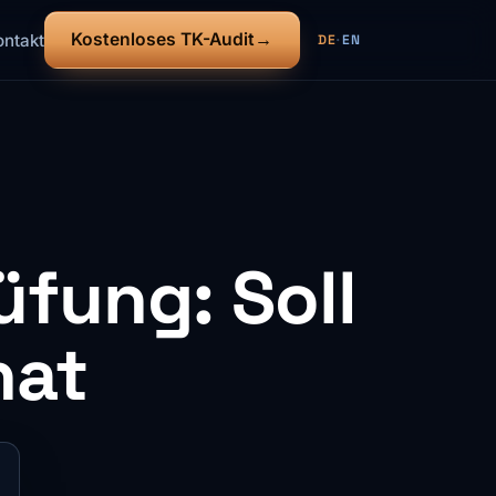
Kostenloses TK-Audit
ontakt
DE
·
EN
fung: Soll
nat