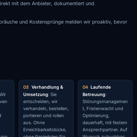
direkt mit dem Anbieter, dokumentiert und
bräuche und Kostensprünge melden wir proaktiv, bevor
Verhandlung &
Laufende
 Wir
Umsetzung
: Sie
Betreuung
:
iven
entscheiden, wir
Störungsmanagemen
verhandeln, bestellen,
t, Fristenwacht und
d
portieren und rollen
Optimierung,
aus. Ohne
dauerhaft, mit festem
Erreichbarkeitslücke,
Ansprechpartner. Auf
ung,
ohne Papierkrieg für
Wunsch zubuchbar: