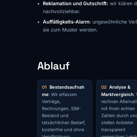
Reklamation und Gutschrift:
wir klären 
nachvollziehbar.
Auffälligkeits-Alarm:
ungewöhnliche Ver
sie zum Muster werden.
Ablauf
Bestandsaufnah
Analyse &
me
: Wir erfassen
Marktvergleich
:
Verträge,
rechnen Alternat
Rechnungen, SIM-
mit Ihren echten
Bestand und
Zahlen durch un
tatsächlichen Bedarf,
stellen Anbieter
kostenfrei und ohne
transparent
Verpflichtung.
gegenüber: Leist