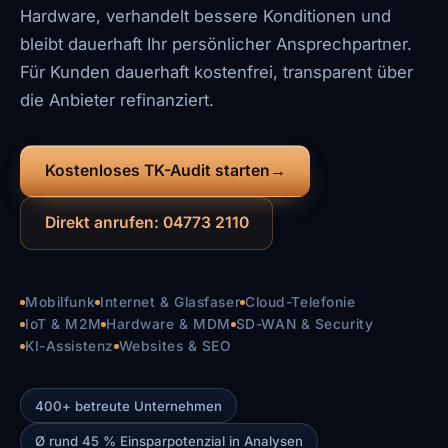
Hardware, verhandelt bessere Konditionen und
bleibt dauerhaft Ihr persönlicher Ansprechpartner.
Für Kunden dauerhaft kostenfrei, transparent über
die Anbieter refinanziert.
Kostenloses TK-Audit starten
Direkt anrufen: 04773 2110
Mobilfunk
Internet & Glasfaser
Cloud-Telefonie
IoT & M2M
Hardware & MDM
SD-WAN & Security
KI-Assistenz
Websites & SEO
400+ betreute Unternehmen
Ø rund 45 % Einsparpotenzial in Analysen